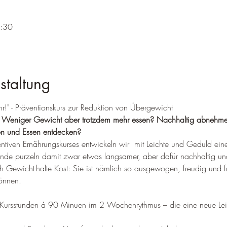
1:30
staltung
hr!" - Präventionskurs zur Reduktion von Übergewicht
? Weniger Gewicht aber trotzdem mehr essen? Nachhaltig abnehmen
n und Essen entdecken?
tiven Ernährungskurses entwickeln wir  mit Leichte und Geduld eine
unde purzeln damit zwar etwas langsamer, aber dafür nachhaltig und
 Gewicht-halte Kost: Sie ist nämlich so ausgewogen, freudig und fr
önnen.
Kursstunden á 90 Minuen im 2 Wochenrythmus – die eine neue Leic