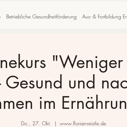
e
Betriebliche Gesundheitförderung
Aus- & Fortbildung E
nekurs "Weniger i
- Gesund und nac
men im Ernährun
Do., 27. Okt.
  |  
www.florian-reistle.de