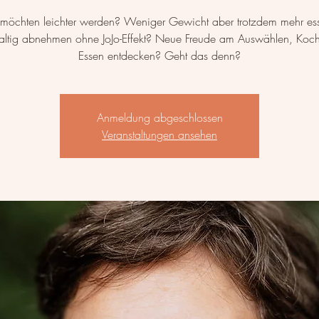
 möchten leichter werden? Weniger Gewicht aber trotzdem mehr es
ltig abnehmen ohne JoJo-Effekt? Neue Freude am Auswählen, Koc
Essen entdecken? Geht das denn?
Anmeldung abgeschlossen
Veranstaltungen ansehen