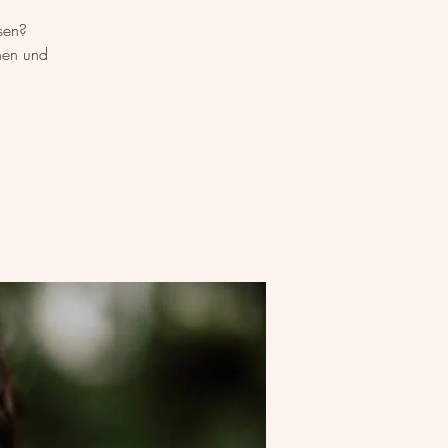
sen?
hen und