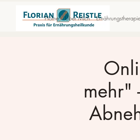
Home
Über Mich
Ernährungstherapi
Onli
mehr" 
Abneh