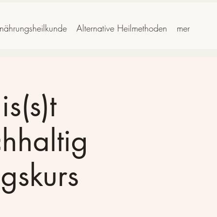
rnährungsheilkunde
Alternative Heilmethoden
mer
s(s)t
hhaltig
gskurs