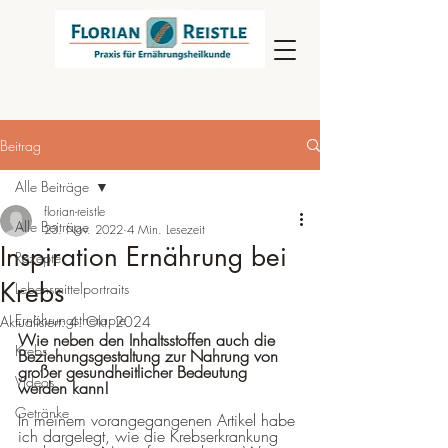
Beitrag
Alle Beiträge
florian-reistle
Alle Beiträge
23. Nov. 2022
4 Min. Lesezeit
Inspiration Ernährung bei
Rezepte
Krebs
Lebensmittelportraits
Ernährungstherapie
Aktualisiert:
4. Okt. 2024
Wie neben den Inhaltsstoffen auch die 
Krebs
Beziehungsgestaltung zur Nahrung von 
großer gesundheitlicher Bedeutung 
Videos
werden kann!
Getränke
In meinem vorangegangenen Artikel habe 
ich dargelegt, wie die Krebserkrankung 