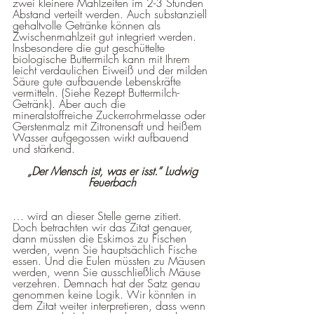
zwei kleinere Mahlzeiten im 2-3 Stunden 
Abstand verteilt werden. Auch substanziell 
gehaltvolle Getränke können als 
Zwischenmahlzeit gut integriert werden. 
Insbesondere die gut geschüttelte 
biologische Buttermilch kann mit Ihrem 
leicht verdaulichen Eiweiß und der milden 
Säure gute aufbauende Lebenskräfte 
vermitteln. (Siehe Rezept Buttermilch-
Getränk). Aber auch die 
mineralstoffreiche Zuckerrohrmelasse oder 
Gerstenmalz mit Zitronensaft und heißem 
Wasser aufgegossen wirkt aufbauend 
und stärkend.
 „Der Mensch ist, was er isst.“ Ludwig 
Feuerbach
… wird an dieser Stelle gerne zitiert. 
Doch betrachten wir das Zitat genauer, 
dann müssten die Eskimos zu Fischen 
werden, wenn Sie hauptsächlich Fische 
essen. Und die Eulen müssten zu Mäusen 
werden, wenn Sie ausschließlich Mäuse 
verzehren. Demnach hat der Satz genau 
genommen keine Logik. Wir könnten in 
dem Zitat weiter interpretieren, dass wenn 