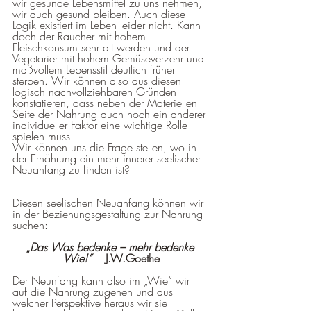
wir gesunde Lebensmittel zu uns nehmen, 
wir auch gesund bleiben. Auch diese 
Logik existiert im Leben leider nicht. Kann 
doch der Raucher mit hohem 
Fleischkonsum sehr alt werden und der 
Vegetarier mit hohem Gemüseverzehr und 
maßvollem Lebensstil deutlich früher 
sterben. Wir können also aus diesen 
logisch nachvollziehbaren Gründen 
konstatieren, dass neben der Materiellen 
Seite der Nahrung auch noch ein anderer 
individueller Faktor eine wichtige Rolle 
spielen muss. 
Wir können uns die Frage stellen, wo in 
der Ernährung ein mehr innerer seelischer 
Neuanfang zu finden ist? 
Diesen seelischen Neuanfang können wir 
in der Beziehungsgestaltung zur Nahrung 
suchen:
„
Das Was bedenke – mehr bedenke 
Wie!“
    J.W.Goethe
Der Neunfang kann also im „Wie“ wir 
auf die Nahrung zugehen und aus 
welcher Perspektive heraus wir sie 