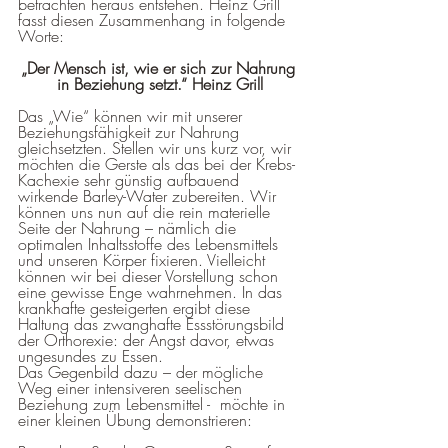
betrachten heraus entstehen. Heinz Grill 
fasst diesen Zusammenhang in folgende 
Worte: 
„Der Mensch ist, wie er sich zur Nahrung 
in Beziehung setzt.“ Heinz Grill
Das „Wie“ können wir mit unserer 
Beziehungsfähigkeit zur Nahrung 
gleichsetzten. Stellen wir uns kurz vor, wir 
möchten die Gerste als das bei der Krebs-
Kachexie sehr günstig aufbauend 
wirkende Barley-Water zubereiten. Wir 
können uns nun auf die rein materielle 
Seite der Nahrung – nämlich die 
optimalen Inhaltsstoffe des Lebensmittels 
und unseren Körper fixieren. Vielleicht 
können wir bei dieser Vorstellung schon 
eine gewisse Enge wahrnehmen. In das 
krankhafte gesteigerten ergibt diese 
Haltung das zwanghafte Essstörungsbild 
der Orthorexie: der Angst davor, etwas 
ungesundes zu Essen. 
Das Gegenbild dazu – der mögliche 
Weg einer intensiveren seelischen 
Beziehung zum Lebensmittel -  möchte in 
einer kleinen Übung demonstrieren: