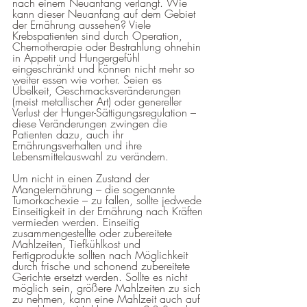
nach einem Neuanfang verlangt. Wie 
kann dieser Neuanfang auf dem Gebiet 
der Ernährung aussehen? Viele 
Krebspatienten sind durch Operation, 
Chemotherapie oder Bestrahlung ohnehin 
in Appetit und Hungergefühl 
eingeschränkt und können nicht mehr so 
weiter essen wie vorher. Seien es 
Übelkeit, Geschmacksveränderungen 
(meist metallischer Art) oder genereller 
Verlust der Hunger-Sättigungsregulation – 
diese Veränderungen zwingen die 
Patienten dazu, auch ihr 
Ernährungsverhalten und ihre 
Lebensmittelauswahl zu verändern. 
Um nicht in einen Zustand der 
Mangelernährung – die sogenannte 
Tumorkachexie – zu fallen, sollte jedwede 
Einseitigkeit in der Ernährung nach Kräften 
vermieden werden. Einseitig 
zusammengestellte oder zubereitete 
Mahlzeiten, Tiefkühlkost und 
Fertigprodukte sollten nach Möglichkeit 
durch frische und schonend zubereitete 
Gerichte ersetzt werden. Sollte es nicht 
möglich sein, größere Mahlzeiten zu sich 
zu nehmen, kann eine Mahlzeit auch auf 