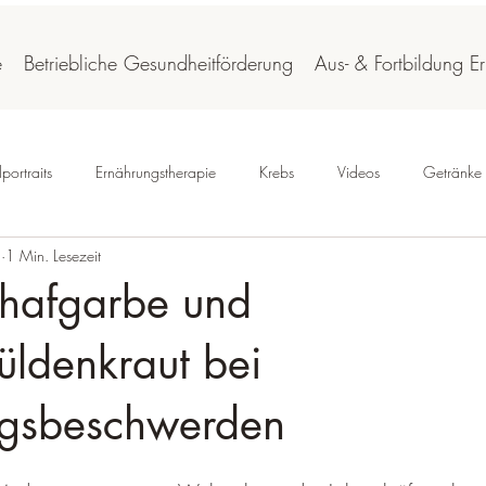
e
Betriebliche Gesundheitförderung
Aus- & Fortbildung E
portraits
Ernährungstherapie
Krebs
Videos
Getränke
.
1 Min. Lesezeit
Schafgarbe und
üldenkraut bei
gsbeschwerden