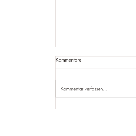
Kommentare
Kommentar verfassen...
Teil 1 - Schafgarbe und
Tausendgüldenkraut bei
Verdauungsbeschwerden