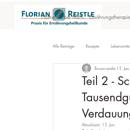
Home
Über Mich
Ernährungstherapi
Alle Beiträge
Rezepte
Lebensmittel
florian-reistle
15. Jan
Teil 2 - 
Tausendg
Verdauun
Aktualisiert:
15. Jan.