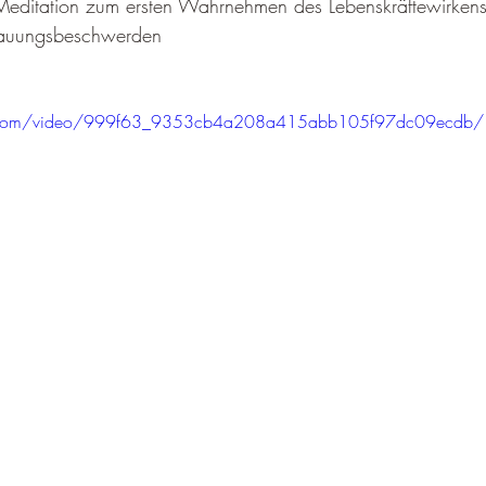
r Meditation zum ersten Wahrnehmen des Lebenskräftewirkens
dauungsbeschwerden
tic.com/video/999f63_9353cb4a208a415abb105f97dc09ecdb/