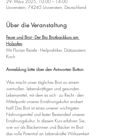
29. März 2025, 10:00 – 14:00
Löwenstein, 74245 Löwenstein, Deutschland
Über die Veranstaltung
Feuer und Brot - Der Bio Brotbackkurs am 
Holzofen
Mit Florian Reistle - Heilpraktiker, Diätassistent, 
Koch
Anmeldung bitte über den Antworten Button
Was macht unser tägliches Brot zu einem 
wertvollen. lebenskräftigen und gesunden 
Lebensmittel, mit dem es sich - zu Recht - den 
Mittelpunkt unserer Ernährungskultur erobert 
hat? Das Brot ist eines unserer wichtigsten 
Nahrungsmittel und fester Bestandteil unserer 
Ernährungskultur. In diesem Kurs erfahren Sie, 
wie wir als Bäckerinnen und Bäcker im Brot 
das volle Potential an Lebenskräfte Wirksamkeit 