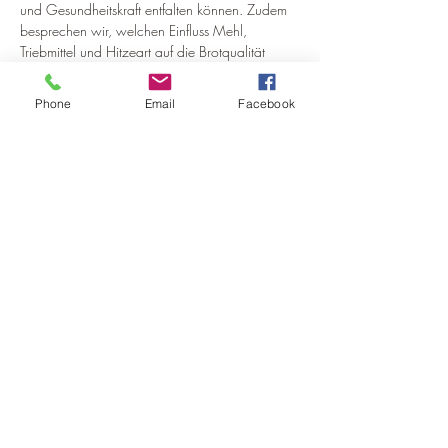
und Gesundheitskraft entfalten können. Zudem 
besprechen wir, welchen Einfluss Mehl, 
Triebmittel und Hitzeart auf die Brotqualität 
haben, wie Sie es selbst bei überschaubarem 
Aufwand herstellen können und woran Sie 
Phone
Email
Facebook
qualitativ hochwertiges Brot erkennen können. 
Jede*r bereitet seinen eigenen Hauptteig mit 
der einfachen „Knet Technik“ zu. Ein kleiner 
Imbiss - Pizza gebacken in der Vorhitze des 
Backofens - rundet das Backerlebnis ab.  
Das wird geboten: 
Teigansatz mit Backhefe freiem 
Backferment 
Mehr anzeigen
Diese Veranstaltung teilen