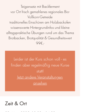
Teigansatz mit Backferment
vor Ort frisch gemahlenes regionales Bio-
Vollkorn-Getreide
traditionelles Einschüren am Holzbackofen
wissenswerte Hintergrundinfos und kleine
alltagspraktische Übungen rund um das Thema
Brotbacken, Brotqualität & Gesundheitswert
99€,-
Leider ist der Kurs schon voll - es
finden aber regelmäßig neue Kurse
statt!
Jetzt andere Veranstaltungen
ansehen
Zeit & Ort