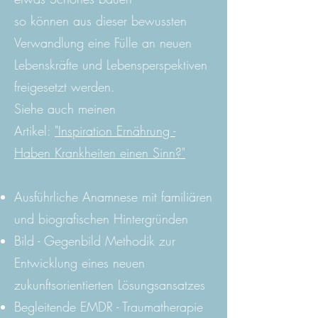
so können aus dieser bewussten
Verwandlung eine Fülle an neuen
Lebenskräfte und Lebensperspektiven
freigesetzt werden.
Siehe auch meinen
Artikel:
"Inspiration Ernährung -
Haben Krankheiten einen Sinn?"
Ausführliche Anamnese mit familiären
und biografischen Hintergründen
Bild - Gegenbild Methodik zur
Entwicklung eines neuen
zukunftsorientierten Lösungsansatzes
Begleitende EMDR - Traumatherapie