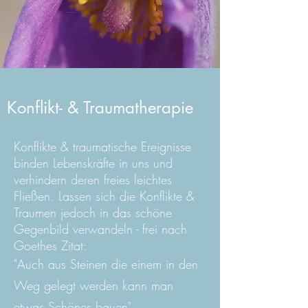
Konflikt- & Traumatherapie
Konflikte & traumatische Ereignisse
binden Lebenskräfte in uns und
verhindern deren freies leichtes
Fließen. Lassen sich die Konflikte &
Traumen jedoch in das schöne
Gegenbild verwandeln - frei nach
Goethes Zitat:
"Auch aus Steinen die einem in den
Weg gelegt werden kann man
etwas Schönes bauen"