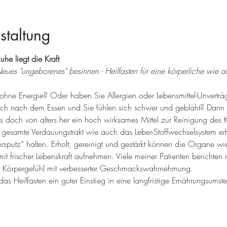
staltung
Ruhe liegt die Kraft
eues "ungeborenes" besinnen - Heilfasten für eine körperliche wie au
ohne Energie? Oder haben Sie Allergien oder Lebensmittel-Unverträgl
ch nach dem Essen und Sie fühlen sich schwer und gebläht? Dann k
t es doch von alters her ein hoch wirksames Mittel zur Reinigung des
er gesamte Verdauungstrakt wie auch das Leber-Stoffwechselsystem e
rsputz“ halten. Erholt, gereinigt und gestärkt können die Organe wi
it frischer Lebenskraft aufnehmen. Viele meiner Patienten berichten
n Körpergefühl mit verbesserter Geschmackswahrnehmung. 
s Heilfasten ein guter Einstieg in eine langfristige Ernährungsumstel