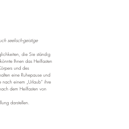
ch seelisch-geistige 
ichkeiten, die Sie ständig 
önnte Ihnen das Heilfasten 
 Körpers und des 
rhalten eine Ruhepause und 
e nach einem „Urlaub“ ihre 
 nach dem Heilfasten von 
lung darstellen.