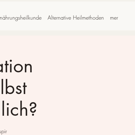
rnährungsheilkunde
Alternative Heilmethoden
mer
ation
lbst
lich?
pir