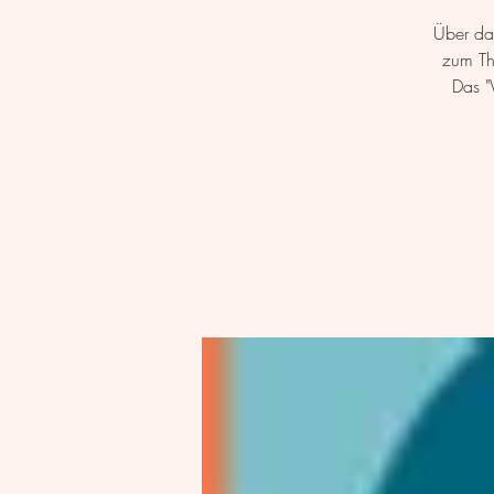
Über das
zum Th
Das "