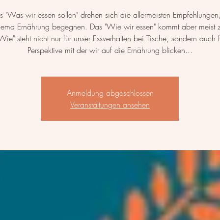
 "Was wir essen sollen" drehen sich die allermeisten Empfehlungen
ema Ernährung begegnen. Das "Wie wir essen" kommt aber meist z
Wie" steht nicht nur für unser Essverhalten bei Tische, sondern auch f
Perspektive mit der wir auf die Ernährung blicken...
Anmeldung abgeschlossen
Veranstaltungen ansehen