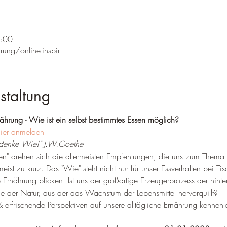
0:00
ung/online-inspir
staltung
nährung - Wie ist ein selbst bestimmtes Essen möglich?
hier anmelden
denke Wie!" J.W.Goethe
en" drehen sich die allermeisten Empfehlungen, die uns zum Them
ist zu kurz. Das "Wie" steht nicht nur für unser Essverhalten bei Ti
e Ernährung blicken. Ist uns der großartige Erzeugerprozess der hinter
 der Natur, aus der das Wachstum der Lebensmittel hervorquillt?

 & erfrischende Perspektiven auf unsere alltägliche Ernährung kennen