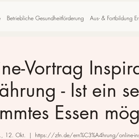
e
Betriebliche Gesundheitförderung
Aus- & Fortbildung E
ne-Vortrag Inspir
ährung - Ist ein se
immtes Essen mög
., 12. Okt.
  |  
https://zfn.de/ern%C3%A4hrung/online-ins