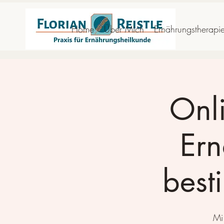
Home
Über Mich
Ernährungstherapi
Onli
Ern
best
Mi