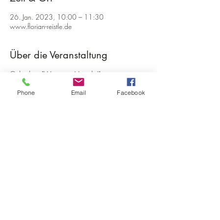
26. Jan. 2023, 10:00 – 11:30
www.florian-reistle.de
Über die Veranstaltung
Onlinekurs "Weniger is(s)t mehr!" -
Präventionskurs zur Reduktion von Übergewicht
Phone
Email
Facebook
In diesem präventiven Ernährungskurs
beschäftigen wir uns mit unbewussten
Ernährungsmustern und wie diese durch selbst
gewählte neue Verhaltensweisen verwandelt
werden können. Gemeinsam erkunden wir die
Ursachen Ihres Übergewichtes und bearbeiten
Schritt für Schritt alle wichtigen Felder der
Ernährung wie Essverhalten, Bewegung und
Lebensmittelauswahl.
Diese Veranstaltung teilen
Angeleitete individuelle „Verwandlungs-Impulse“
für eine nachhaltige Verhaltensänderung können
nach jeder der 10 Gruppensitzungen