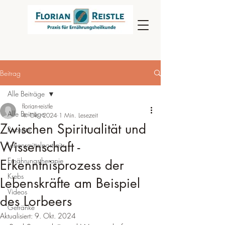
Beitrag
Alle Beiträge
florian-reistle
Alle Beiträge
4. Okt. 2024
1 Min. Lesezeit
Zwischen Spiritualität und
Rezepte
Wissenschaft -
Lebensmittelportraits
Ernährungstherapie
Erkenntnisprozess der
Krebs
Lebenskräfte am Beispiel
Videos
des Lorbeers
Getränke
Aktualisiert:
9. Okt. 2024